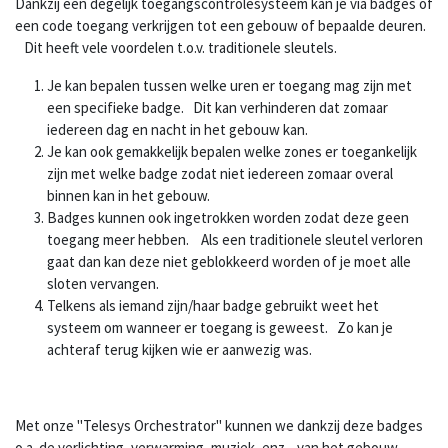
Dankzij een degelijk toegangscontrolesysteem kan je via badges of
een code toegang verkrijgen tot een gebouw of bepaalde deuren.
Dit heeft vele voordelen t.o.v. traditionele sleutels.
Je kan bepalen tussen welke uren er toegang mag zijn met
een specifieke badge. Dit kan verhinderen dat zomaar
iedereen dag en nacht in het gebouw kan.
Je kan ook gemakkelijk bepalen welke zones er toegankelijk
zijn met welke badge zodat niet iedereen zomaar overal
binnen kan in het gebouw.
Badges kunnen ook ingetrokken worden zodat deze geen
toegang meer hebben. Als een traditionele sleutel verloren
gaat dan kan deze niet geblokkeerd worden of je moet alle
sloten vervangen.
Telkens als iemand zijn/haar badge gebruikt weet het
systeem om wanneer er toegang is geweest. Zo kan je
achteraf terug kijken wie er aanwezig was.
Met onze "Telesys Orchestrator" kunnen we dankzij deze badges
o.a. de verlichting, verwarming, muziek, enz... van het gebouw